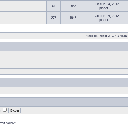
Сб янв 14, 2012
61
1533
planet
Сб янв 14, 2012
278
4948
planet
Часовой пояс: UTC + 3 часа
и
рум закрыт