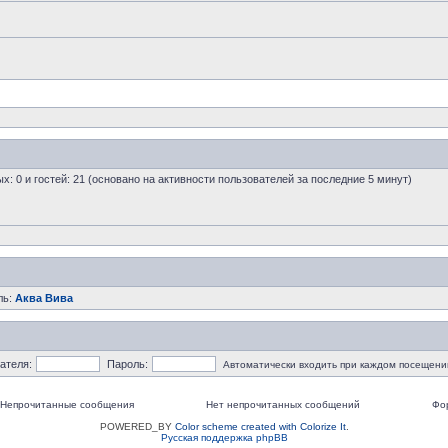
ых: 0 и гостей: 21 (основано на активности пользователей за последние 5 минут)
ль:
Аква Вива
ателя:
Пароль:
Автоматически входить при каждом посещени
Непрочитанные сообщения
Нет непрочитанных сообщений
Фо
POWERED_BY
Color scheme created with Colorize It
.
Русская поддержка phpBB