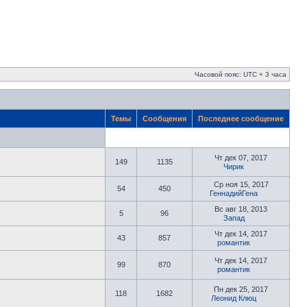
Часовой пояс: UTC + 3 часа
Темы
Сообщения
Последнее сообщение
Чт дек 07, 2017
149
1135
Чирик
Ср ноя 15, 2017
54
450
ГеннадийГена
Вс авг 18, 2013
5
96
Запад
Чт дек 14, 2017
43
857
романтик
Чт дек 14, 2017
99
870
романтик
Пн дек 25, 2017
118
1682
Леонид Клюц