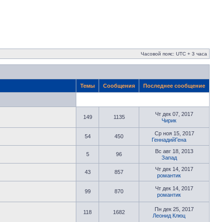
Часовой пояс: UTC + 3 часа
Темы
Сообщения
Последнее сообщение
Чт дек 07, 2017
149
1135
Чирик
Ср ноя 15, 2017
54
450
ГеннадийГена
Вс авг 18, 2013
5
96
Запад
Чт дек 14, 2017
43
857
романтик
Чт дек 14, 2017
99
870
романтик
Пн дек 25, 2017
118
1682
Леонид Клюц