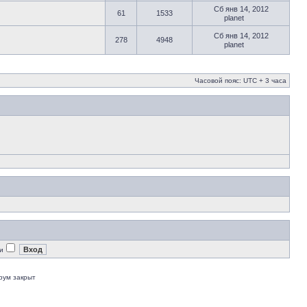
Сб янв 14, 2012
61
1533
planet
Сб янв 14, 2012
278
4948
planet
Часовой пояс: UTC + 3 часа
и
рум закрыт