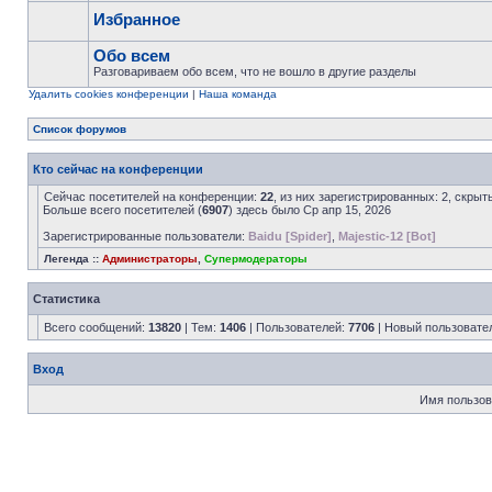
Избранное
Обо всем
Разговариваем обо всем, что не вошло в другие разделы
Удалить cookies конференции
|
Наша команда
Список форумов
Кто сейчас на конференции
Сейчас посетителей на конференции:
22
, из них зарегистрированных: 2, скрыт
Больше всего посетителей (
6907
) здесь было Ср апр 15, 2026
Зарегистрированные пользователи:
Baidu [Spider]
,
Majestic-12 [Bot]
Легенда ::
Администраторы
,
Супермодераторы
Статистика
Всего сообщений:
13820
| Тем:
1406
| Пользователей:
7706
| Новый пользовате
Вход
Имя пользов