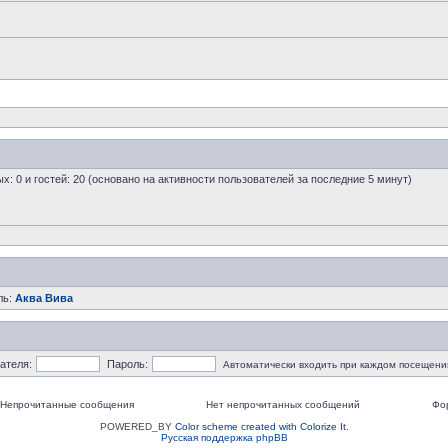
ых: 0 и гостей: 20 (основано на активности пользователей за последние 5 минут)
ль:
Аква Вива
ателя:
Пароль:
Автоматически входить при каждом посещени
Непрочитанные сообщения
Нет непрочитанных сообщений
Фо
POWERED_BY
Color scheme created with Colorize It
.
Русская поддержка phpBB