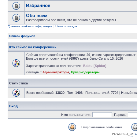
Избранное
Обо всем
Разговариваем обо всем, что не вошло в другие разделы
Удалить cookies конференции
|
Наша команда
Список форумов
Кто сейчас на конференции
Сейчас посетителей на конференции:
29
, из них зарегистрированных:
Больше всего посетителей (
6907
) здесь было Ср апр 15, 2026
Зарегистрированные пользователи:
Baidu [Spider]
Легенда ::
Администраторы
,
Супермодераторы
Статистика
Всего сообщений:
13820
| Тем:
1406
| Пользователей:
7704
| Новый по
Вход
Имя пользователя:
Пароль:
Непрочитанные сообщения
POWERED_BY
C