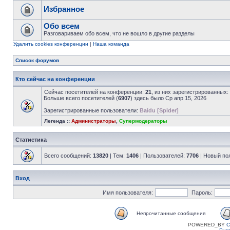
Избранное
Обо всем
Разговариваем обо всем, что не вошло в другие разделы
Удалить cookies конференции
|
Наша команда
Список форумов
Кто сейчас на конференции
Сейчас посетителей на конференции:
21
, из них зарегистрированных:
Больше всего посетителей (
6907
) здесь было Ср апр 15, 2026
Зарегистрированные пользователи:
Baidu [Spider]
Легенда ::
Администраторы
,
Супермодераторы
Статистика
Всего сообщений:
13820
| Тем:
1406
| Пользователей:
7706
| Новый по
Вход
Имя пользователя:
Пароль:
Непрочитанные сообщения
POWERED_BY
C