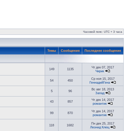
Часовой пояс: UTC + 3 часа
Темы
Сообщения
Последнее сообщение
Чт дек 07, 2017
149
1135
Чирик
Ср ноя 15, 2017
54
450
ГеннадийГена
Вс авг 18, 2013
5
96
Запад
Чт дек 14, 2017
43
857
романтик
Чт дек 14, 2017
99
870
романтик
Пн дек 25, 2017
118
1682
Леонид Клюц