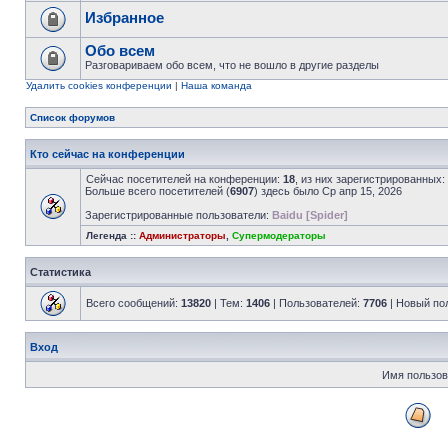
Избранное
Обо всем
Разговариваем обо всем, что не вошло в другие разделы
Удалить cookies конференции
|
Наша команда
Список форумов
Кто сейчас на конференции
Сейчас посетителей на конференции:
18
, из них зарегистрированных:
Больше всего посетителей (
6907
) здесь было Ср апр 15, 2026
Зарегистрированные пользователи:
Baidu [Spider]
Легенда ::
Администраторы
,
Супермодераторы
Статистика
Всего сообщений:
13820
| Тем:
1406
| Пользователей:
7706
| Новый по
Вход
Имя пользов