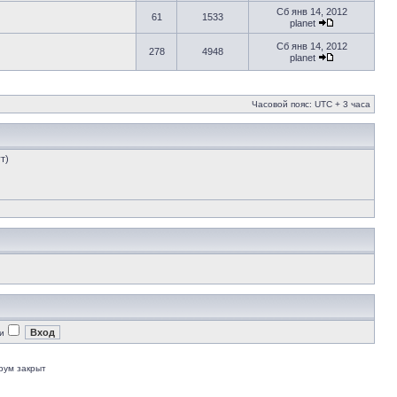
Сб янв 14, 2012
61
1533
planet
Сб янв 14, 2012
278
4948
planet
Часовой пояс: UTC + 3 часа
т)
и
рум закрыт