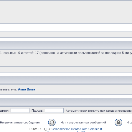
 1, скрытых: 0 и гостей: 17 (основано на активности пользователей за последние 5 мину
льзователь:
Аква Вива
ателя:
Пароль:
Автоматически входить при каждом посещени
Непрочитанные сообщения
Нет непрочитанных сообщений
Фо
POWERED_BY
Color scheme created with Colorize It
.