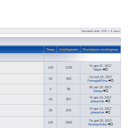
Часовой пояс: UTC + 3 часа
Темы
Сообщения
Последнее сообщение
Чт дек 07, 2017
149
1135
Чирик
Ср ноя 15, 2017
54
450
ГеннадийГена
Вс авг 18, 2013
5
96
Запад
Чт дек 14, 2017
43
857
романтик
Чт дек 14, 2017
99
870
романтик
Пн дек 25, 2017
118
1682
Леонид Клюц