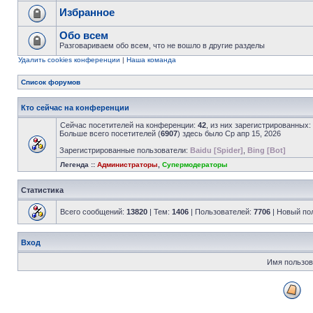
Избранное
Обо всем
Разговариваем обо всем, что не вошло в другие разделы
Удалить cookies конференции
|
Наша команда
Список форумов
Кто сейчас на конференции
Сейчас посетителей на конференции:
42
, из них зарегистрированных:
Больше всего посетителей (
6907
) здесь было Ср апр 15, 2026
Зарегистрированные пользователи:
Baidu [Spider]
,
Bing [Bot]
Легенда ::
Администраторы
,
Супермодераторы
Статистика
Всего сообщений:
13820
| Тем:
1406
| Пользователей:
7706
| Новый по
Вход
Имя пользов