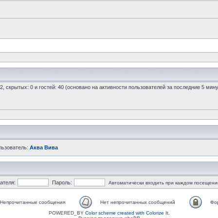
 2, скрытых: 0 и гостей: 40 (основано на активности пользователей за последние 5 мину
льзователь:
Аква Вива
ателя:
Пароль:
Автоматически входить при каждом посещени
Непрочитанные сообщения
Нет непрочитанных сообщений
Фо
POWERED_BY
Color scheme created with Colorize It
.