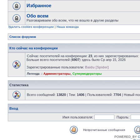
Избранное
Обо всем
Разговариваем обо всем, что не вошло в другие разделы
Удалить cookies конференции
|
Наша команда
Список форумов
Кто сейчас на конференции
Сейчас посетителей на конференции:
23
, из них зарегистрированных:
Больше всего посетителей (
6907
) здесь было Ср апр 15, 2026
Зарегистрированные пользователи:
Baidu [Spider]
Легенда ::
Администраторы
,
Супермодераторы
Статистика
Всего сообщений:
13820
| Тем:
1406
| Пользователей:
7704
| Новый по
Вход
Имя пользователя:
Пароль:
Непрочитанные сообщения
POWERED_BY
C