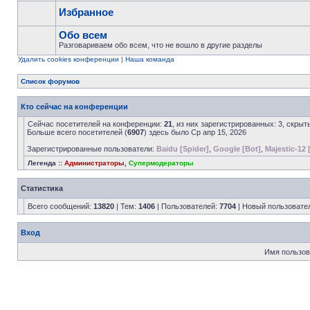
Избранное
Обо всем
Разговариваем обо всем, что не вошло в другие разделы
Удалить cookies конференции
|
Наша команда
Список форумов
Кто сейчас на конференции
Сейчас посетителей на конференции:
21
, из них зарегистрированных: 3, скрыт
Больше всего посетителей (
6907
) здесь было Ср апр 15, 2026
Зарегистрированные пользователи:
Baidu [Spider]
,
Google [Bot]
,
Majestic-12 
Легенда ::
Администраторы
,
Супермодераторы
Статистика
Всего сообщений:
13820
| Тем:
1406
| Пользователей:
7704
| Новый пользовате
Вход
Имя пользов