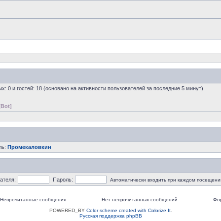
ых: 0 и гостей: 18 (основано на активности пользователей за последние 5 минут)
[Bot]
ль:
Промекаловкин
ателя:
Пароль:
Автоматически входить при каждом посещени
Непрочитанные сообщения
Нет непрочитанных сообщений
Фо
POWERED_BY
Color scheme created with Colorize It
.
Русская поддержка phpBB