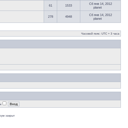
Сб янв 14, 2012
61
1533
planet
Сб янв 14, 2012
278
4948
planet
Часовой пояс: UTC + 3 часа
и
рум закрыт