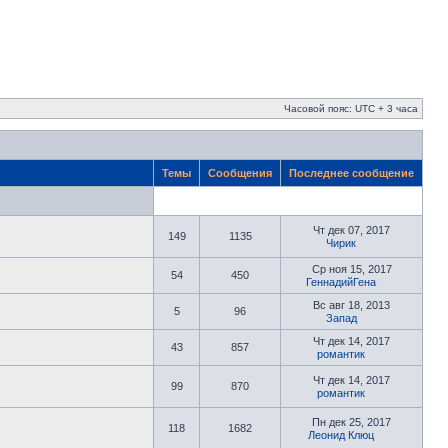
Часовой пояс: UTC + 3 часа
Темы
Сообщения
Последнее сообщение
Чт дек 07, 2017
149
1135
Чирик
Ср ноя 15, 2017
54
450
ГеннадийГена
Вс авг 18, 2013
5
96
Запад
Чт дек 14, 2017
43
857
романтик
Чт дек 14, 2017
99
870
романтик
Пн дек 25, 2017
118
1682
Леонид Клюц