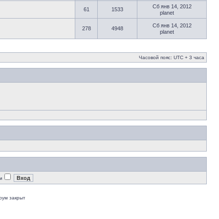
Сб янв 14, 2012
61
1533
planet
Сб янв 14, 2012
278
4948
planet
Часовой пояс: UTC + 3 часа
и
рум закрыт