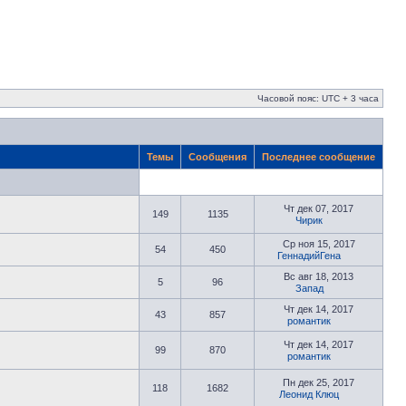
Часовой пояс: UTC + 3 часа
Темы
Сообщения
Последнее сообщение
Чт дек 07, 2017
149
1135
Чирик
Ср ноя 15, 2017
54
450
ГеннадийГена
Вс авг 18, 2013
5
96
Запад
Чт дек 14, 2017
43
857
романтик
Чт дек 14, 2017
99
870
романтик
Пн дек 25, 2017
118
1682
Леонид Клюц