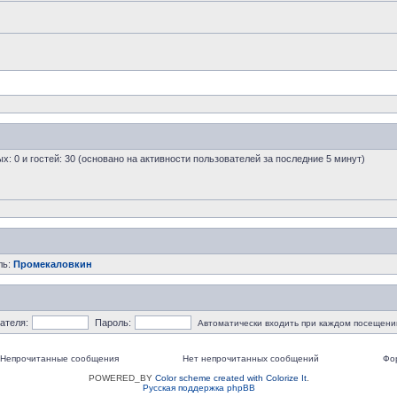
ых: 0 и гостей: 30 (основано на активности пользователей за последние 5 минут)
ль:
Промекаловкин
ателя:
Пароль:
Автоматически входить при каждом посещени
Непрочитанные сообщения
Нет непрочитанных сообщений
Фо
POWERED_BY
Color scheme created with Colorize It
.
Русская поддержка phpBB