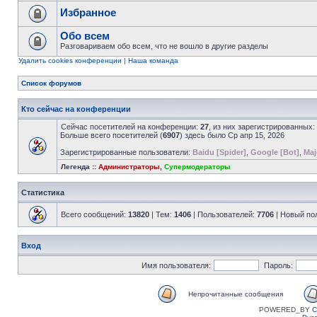
Избранное
Обо всем
Разговариваем обо всем, что не вошло в другие разделы
Удалить cookies конференции
|
Наша команда
Список форумов
Кто сейчас на конференции
Сейчас посетителей на конференции:
27
, из них зарегистрированных:
Больше всего посетителей (
6907
) здесь было Ср апр 15, 2026
Зарегистрированные пользователи:
Baidu [Spider]
,
Google [Bot]
,
Maj
Легенда ::
Администраторы
,
Супермодераторы
Статистика
Всего сообщений:
13820
| Тем:
1406
| Пользователей:
7706
| Новый по
Вход
Имя пользователя:
Пароль:
Непрочитанные сообщения
POWERED_BY
C