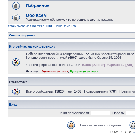
Избранное
Обо всем
Разговариваем обо всем, что не вошло в другие разделы
Удалить cookies конференции
|
Наша команда
Список форумов
Кто сейчас на конференции
Сейчас посетителей на конференции:
22
, из них зарегистрированных:
Больше всего посетителей (
6907
) здесь было Ср апр 15, 2026
Зарегистрированные пользователи:
Baidu [Spider]
,
Majestic-12 [Bot]
Легенда ::
Администраторы
,
Супермодераторы
Статистика
Всего сообщений:
13820
| Тем:
1406
| Пользователей:
7704
| Новый по
Вход
Имя пользователя:
Пароль:
Непрочитанные сообщения
POWERED_BY
C