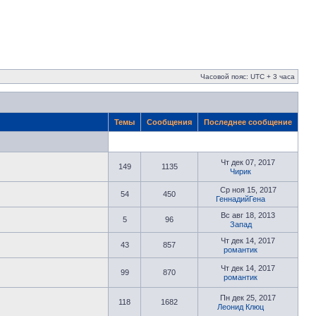
Часовой пояс: UTC + 3 часа
Темы
Сообщения
Последнее сообщение
Чт дек 07, 2017
149
1135
Чирик
Ср ноя 15, 2017
54
450
ГеннадийГена
Вс авг 18, 2013
5
96
Запад
Чт дек 14, 2017
43
857
романтик
Чт дек 14, 2017
99
870
романтик
Пн дек 25, 2017
118
1682
Леонид Клюц