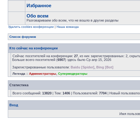
Избранное
Обо всем
Разговариваем обо всем, что не вошло в другие разделы
Удалить cookies конференции
|
Наша команда
Список форумов
Кто сейчас на конференции
Сейчас посетителей на конференции:
27
, из них зарегистрированных: 2, скрыт
Больше всего посетителей (
6907
) здесь было Ср апр 15, 2026
Зарегистрированные пользователи:
Baidu [Spider]
,
Bing [Bot]
Легенда ::
Администраторы
,
Супермодераторы
Статистика
Всего сообщений:
13820
| Тем:
1406
| Пользователей:
7704
| Новый пользовате
Вход
Имя пользов