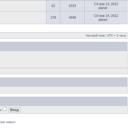
Сб янв 14, 2012
61
1533
planet
Сб янв 14, 2012
278
4948
planet
Часовой пояс: UTC + 3 часа
и
рум закрыт