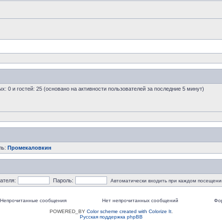
ых: 0 и гостей: 25 (основано на активности пользователей за последние 5 минут)
ль:
Промекаловкин
ателя:
Пароль:
Автоматически входить при каждом посещени
Непрочитанные сообщения
Нет непрочитанных сообщений
Фо
POWERED_BY
Color scheme created with Colorize It
.
Русская поддержка phpBB