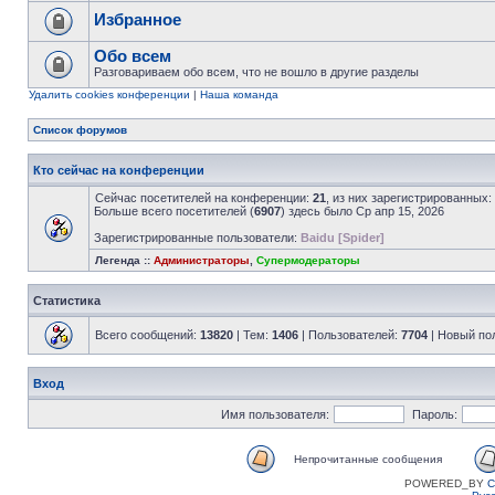
Избранное
Обо всем
Разговариваем обо всем, что не вошло в другие разделы
Удалить cookies конференции
|
Наша команда
Список форумов
Кто сейчас на конференции
Сейчас посетителей на конференции:
21
, из них зарегистрированных:
Больше всего посетителей (
6907
) здесь было Ср апр 15, 2026
Зарегистрированные пользователи:
Baidu [Spider]
Легенда ::
Администраторы
,
Супермодераторы
Статистика
Всего сообщений:
13820
| Тем:
1406
| Пользователей:
7704
| Новый по
Вход
Имя пользователя:
Пароль:
Непрочитанные сообщения
POWERED_BY
C