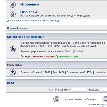
Избранное
Обо всем
Разговариваем обо всем, что не вошло в другие разделы
Удалить cookies конференции
|
Наша команда
Список форумов
Кто сейчас на конференции
Сейчас посетителей на конференции:
36
, из них зарегистрированных:
Больше всего посетителей (
6907
) здесь было Ср апр 15, 2026
Зарегистрированные пользователи:
Baidu [Spider]
Легенда ::
Администраторы
,
Супермодераторы
Статистика
Всего сообщений:
13820
| Тем:
1406
| Пользователей:
7704
| Новый по
Вход
Имя пользователя:
Пароль:
Непрочитанные сообщения
POWERED_BY
C