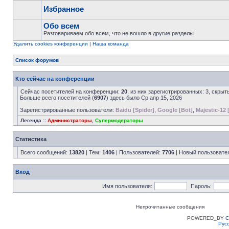
Избранное
Обо всем
Разговариваем обо всем, что не вошло в другие разделы
Удалить cookies конференции
|
Наша команда
Список форумов
Кто сейчас на конференции
Сейчас посетителей на конференции:
20
, из них зарегистрированных: 3, скрыт
Больше всего посетителей (
6907
) здесь было Ср апр 15, 2026
Зарегистрированные пользователи:
Baidu [Spider]
,
Google [Bot]
,
Majestic-12 
Легенда ::
Администраторы
,
Супермодераторы
Статистика
Всего сообщений:
13820
| Тем:
1406
| Пользователей:
7706
| Новый пользовате
Вход
Имя пользователя:
Пароль:
Непрочитанные сообщения
POWERED_BY
C
Рус