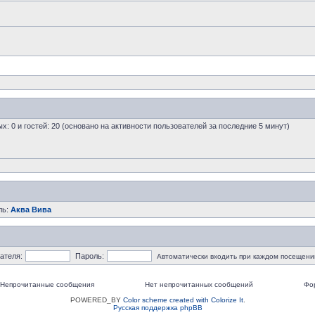
ых: 0 и гостей: 20 (основано на активности пользователей за последние 5 минут)
ль:
Аква Вива
ателя:
Пароль:
Автоматически входить при каждом посещени
Непрочитанные сообщения
Нет непрочитанных сообщений
Фо
POWERED_BY
Color scheme created with Colorize It
.
Русская поддержка phpBB