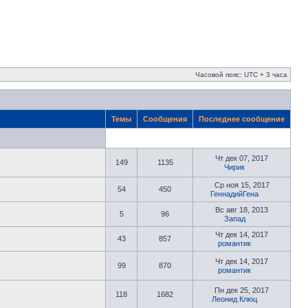
Часовой пояс: UTC + 3 часа
Темы
Сообщения
Последнее сообщение
Чт дек 07, 2017
149
1135
Чирик
Ср ноя 15, 2017
54
450
ГеннадийГена
Вс авг 18, 2013
5
96
Запад
Чт дек 14, 2017
43
857
романтик
Чт дек 14, 2017
99
870
романтик
Пн дек 25, 2017
118
1682
Леонид Клюц