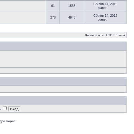
Сб янв 14, 2012
61
1533
planet
Сб янв 14, 2012
278
4948
planet
Часовой пояс: UTC + 3 часа
и
рум закрыт