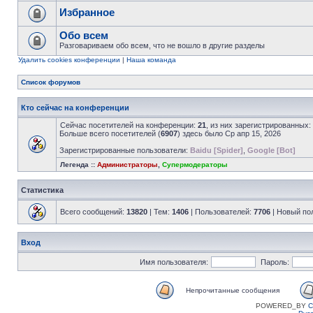
Избранное
Обо всем
Разговариваем обо всем, что не вошло в другие разделы
Удалить cookies конференции
|
Наша команда
Список форумов
Кто сейчас на конференции
Сейчас посетителей на конференции:
21
, из них зарегистрированных:
Больше всего посетителей (
6907
) здесь было Ср апр 15, 2026
Зарегистрированные пользователи:
Baidu [Spider]
,
Google [Bot]
Легенда ::
Администраторы
,
Супермодераторы
Статистика
Всего сообщений:
13820
| Тем:
1406
| Пользователей:
7706
| Новый по
Вход
Имя пользователя:
Пароль:
Непрочитанные сообщения
POWERED_BY
C