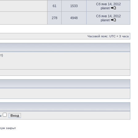
Сб янв 14, 2012
61
1533
planet
Сб янв 14, 2012
278
4948
planet
Часовой пояс: UTC + 3 часа
т)
и
рум закрыт