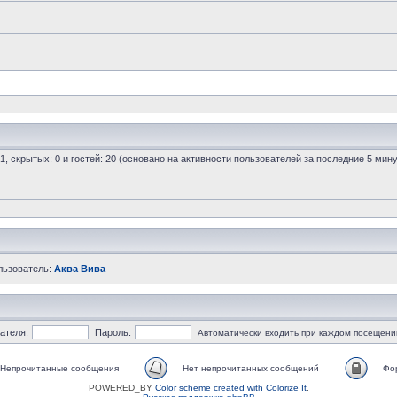
 1, скрытых: 0 и гостей: 20 (основано на активности пользователей за последние 5 мину
льзователь:
Аква Вива
ателя:
Пароль:
Автоматически входить при каждом посещени
Непрочитанные сообщения
Нет непрочитанных сообщений
Фо
POWERED_BY
Color scheme created with Colorize It
.