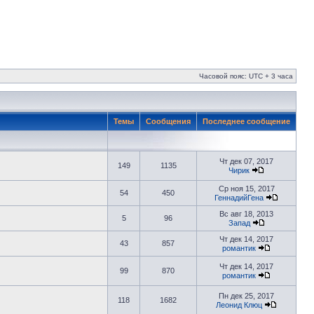
Часовой пояс: UTC + 3 часа
Темы
Сообщения
Последнее сообщение
Чт дек 07, 2017
149
1135
Чирик
Ср ноя 15, 2017
54
450
ГеннадийГена
Вс авг 18, 2013
5
96
Запад
Чт дек 14, 2017
43
857
романтик
Чт дек 14, 2017
99
870
романтик
Пн дек 25, 2017
118
1682
Леонид Клюц