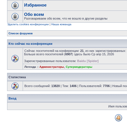
Избранное
Обо всем
Разговариваем обо всем, что не вошло в другие разделы
Удалить cookies конференции
|
Наша команда
Список форумов
Кто сейчас на конференции
Сейчас посетителей на конференции:
21
, из них зарегистрированных:
Больше всего посетителей (
6907
) здесь было Ср апр 15, 2026
Зарегистрированные пользователи:
Baidu [Spider]
Легенда ::
Администраторы
,
Супермодераторы
Статистика
Всего сообщений:
13820
| Тем:
1406
| Пользователей:
7706
| Новый по
Вход
Имя пользов