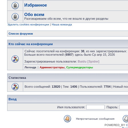
Избранное
Обо всем
Разговариваем обо всем, что не вошло в другие разделы
Удалить cookies конференции
|
Наша команда
Список форумов
Кто сейчас на конференции
Сейчас посетителей на конференции:
38
, из них зарегистрированных:
Больше всего посетителей (
6907
) здесь было Ср апр 15, 2026
Зарегистрированные пользователи:
Baidu [Spider]
Легенда ::
Администраторы
,
Супермодераторы
Статистика
Всего сообщений:
13820
| Тем:
1406
| Пользователей:
7704
| Новый по
Вход
Имя пользователя:
Пароль:
Непрочитанные сообщения
POWERED_BY
C