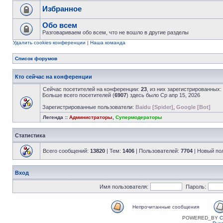
Избранное
Обо всем
Разговариваем обо всем, что не вошло в другие разделы
Удалить cookies конференции
|
Наша команда
Список форумов
Кто сейчас на конференции
Сейчас посетителей на конференции:
23
, из них зарегистрированных:
Больше всего посетителей (
6907
) здесь было Ср апр 15, 2026
Зарегистрированные пользователи:
Baidu [Spider]
,
Google [Bot]
Легенда ::
Администраторы
,
Супермодераторы
Статистика
Всего сообщений:
13820
| Тем:
1406
| Пользователей:
7704
| Новый по
Вход
Имя пользователя:
Пароль:
Непрочитанные сообщения
POWERED_BY
C