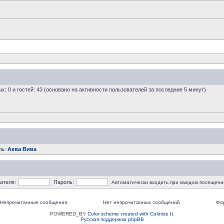
ых: 0 и гостей: 43 (основано на активности пользователей за последние 5 минут)
ль:
Аква Вива
ателя:
Пароль:
Автоматически входить при каждом посещени
Непрочитанные сообщения
Нет непрочитанных сообщений
Фо
POWERED_BY
Color scheme created with Colorize It
.
Русская поддержка phpBB