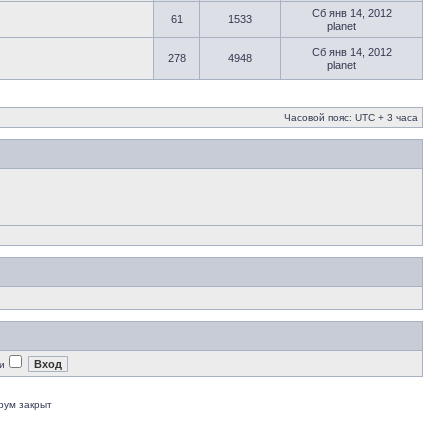
Сб янв 14, 2012
61
1533
planet
Сб янв 14, 2012
278
4948
planet
Часовой пояс: UTC + 3 часа
и
рум закрыт