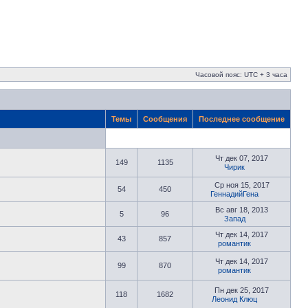
Часовой пояс: UTC + 3 часа
Темы
Сообщения
Последнее сообщение
Чт дек 07, 2017
149
1135
Чирик
Ср ноя 15, 2017
54
450
ГеннадийГена
Вс авг 18, 2013
5
96
Запад
Чт дек 14, 2017
43
857
романтик
Чт дек 14, 2017
99
870
романтик
Пн дек 25, 2017
118
1682
Леонид Клюц