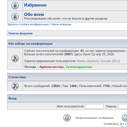
Избранное
Обо всем
Разговариваем обо всем, что не вошло в другие разделы
Удалить cookies конференции
|
Наша команда
Список форумов
Кто сейчас на конференции
Сейчас посетителей на конференции:
43
, из них зарегистрированных:
Больше всего посетителей (
6907
) здесь было Ср апр 15, 2026
Зарегистрированные пользователи:
Baidu [Spider]
,
Google [Bot]
Легенда ::
Администраторы
,
Супермодераторы
Статистика
Всего сообщений:
13820
| Тем:
1406
| Пользователей:
7706
| Новый по
Вход
Имя пользователя:
Пароль:
Непрочитанные сообщения
POWERED_BY
C