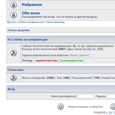
Избранное
Обо всем
Разговариваем обо всем, что не вошло в другие разделы
Удалить cookies конференции
|
Наша команда
Список форумов
Кто сейчас на конференции
Сейчас посетителей на конференции:
21
, из них зарегистрированных:
Больше всего посетителей (
6907
) здесь было Ср апр 15, 2026
Зарегистрированные пользователи:
Baidu [Spider]
Легенда ::
Администраторы
,
Супермодераторы
Статистика
Всего сообщений:
13820
| Тем:
1406
| Пользователей:
7706
| Новый по
Вход
Имя пользователя:
Пароль:
Непрочитанные сообщения
POWERED_BY
C