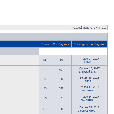
Часовой пояс: UTC + 3 часа
Темы
Сообщения
Последнее сообщение
Чт дек 07, 2017
149
1135
Чирик
Ср ноя 15, 2017
54
450
ГеннадийГена
Вс авг 18, 2013
5
96
Запад
Чт дек 14, 2017
43
857
романтик
Чт дек 14, 2017
99
870
романтик
Пн дек 25, 2017
118
1682
Леонид Клюц