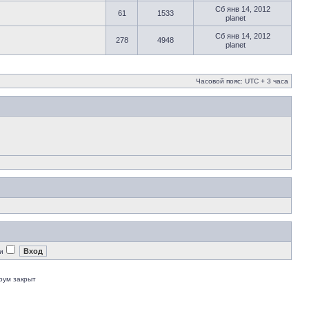
Сб янв 14, 2012
61
1533
planet
Сб янв 14, 2012
278
4948
planet
Часовой пояс: UTC + 3 часа
и
рум закрыт