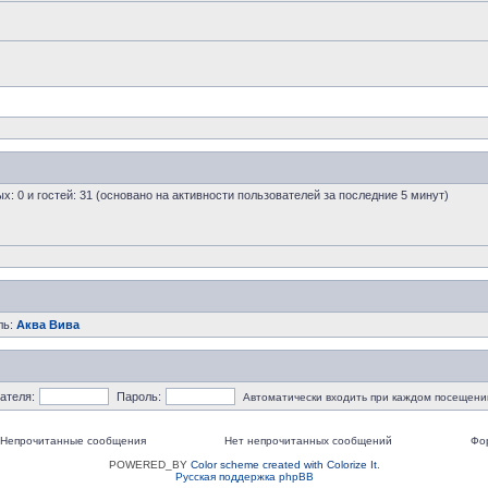
ых: 0 и гостей: 31 (основано на активности пользователей за последние 5 минут)
ль:
Аква Вива
ателя:
Пароль:
Автоматически входить при каждом посещени
Непрочитанные сообщения
Нет непрочитанных сообщений
Фо
POWERED_BY
Color scheme created with Colorize It
.
Русская поддержка phpBB