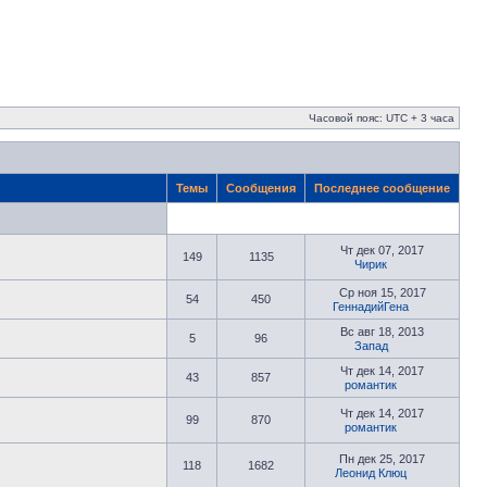
Часовой пояс: UTC + 3 часа
Темы
Сообщения
Последнее сообщение
Чт дек 07, 2017
149
1135
Чирик
Ср ноя 15, 2017
54
450
ГеннадийГена
Вс авг 18, 2013
5
96
Запад
Чт дек 14, 2017
43
857
романтик
Чт дек 14, 2017
99
870
романтик
Пн дек 25, 2017
118
1682
Леонид Клюц