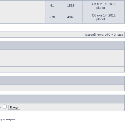
Сб янв 14, 2012
61
1533
planet
Сб янв 14, 2012
278
4948
planet
Часовой пояс: UTC + 3 часа
и
рум закрыт