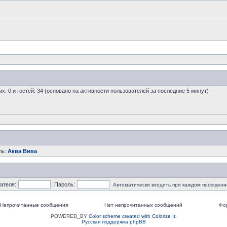
ых: 0 и гостей: 34 (основано на активности пользователей за последние 5 минут)
ль:
Аква Вива
ателя:
Пароль:
Автоматически входить при каждом посещени
Непрочитанные сообщения
Нет непрочитанных сообщений
Фо
POWERED_BY
Color scheme created with Colorize It
.
Русская поддержка phpBB