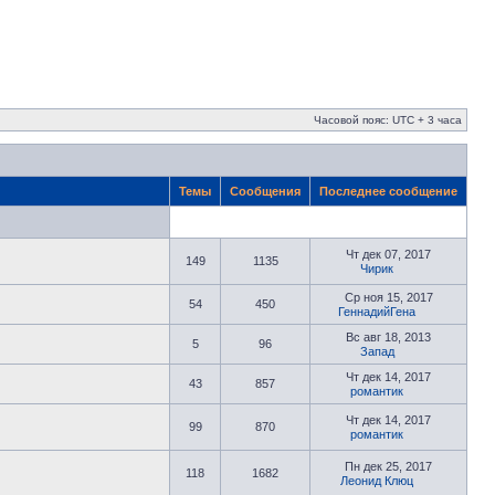
Часовой пояс: UTC + 3 часа
Темы
Сообщения
Последнее сообщение
Чт дек 07, 2017
149
1135
Чирик
Ср ноя 15, 2017
54
450
ГеннадийГена
Вс авг 18, 2013
5
96
Запад
Чт дек 14, 2017
43
857
романтик
Чт дек 14, 2017
99
870
романтик
Пн дек 25, 2017
118
1682
Леонид Клюц