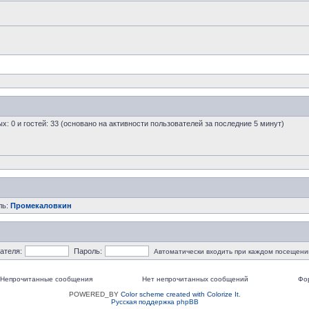
ых: 0 и гостей: 33 (основано на активности пользователей за последние 5 минут)
ль:
Промекаловкин
ателя:
Пароль:
Автоматически входить при каждом посещени
Непрочитанные сообщения
Нет непрочитанных сообщений
Фо
POWERED_BY
Color scheme created with Colorize It
.
Русская поддержка phpBB