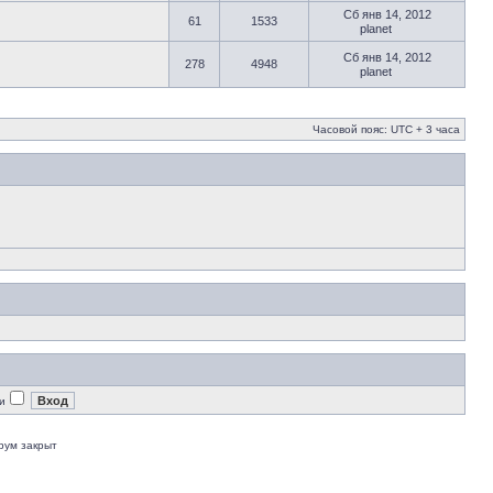
Сб янв 14, 2012
61
1533
planet
Сб янв 14, 2012
278
4948
planet
Часовой пояс: UTC + 3 часа
и
рум закрыт