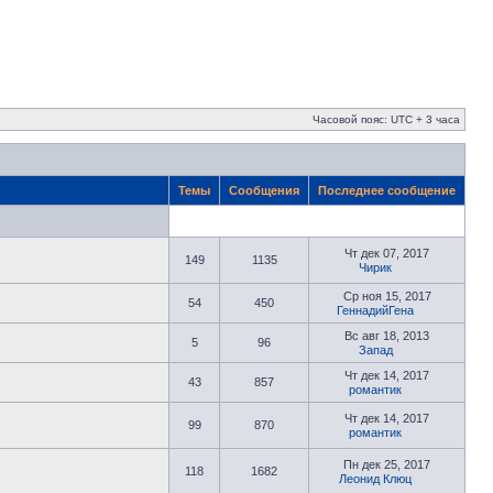
Часовой пояс: UTC + 3 часа
Темы
Сообщения
Последнее сообщение
Чт дек 07, 2017
149
1135
Чирик
Ср ноя 15, 2017
54
450
ГеннадийГена
Вс авг 18, 2013
5
96
Запад
Чт дек 14, 2017
43
857
романтик
Чт дек 14, 2017
99
870
романтик
Пн дек 25, 2017
118
1682
Леонид Клюц