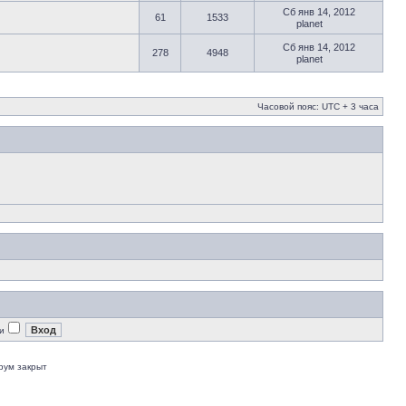
Сб янв 14, 2012
61
1533
planet
Сб янв 14, 2012
278
4948
planet
Часовой пояс: UTC + 3 часа
и
рум закрыт