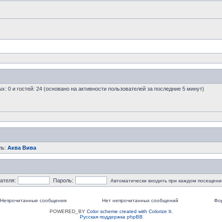
ых: 0 и гостей: 24 (основано на активности пользователей за последние 5 минут)
ль:
Аква Вива
ателя:
Пароль:
Автоматически входить при каждом посещени
Непрочитанные сообщения
Нет непрочитанных сообщений
Фо
POWERED_BY
Color scheme created with Colorize It
.
Русская поддержка phpBB