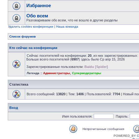
Избранное
Обо всем
Разговариваем обо всем, что не вошло в другие разделы
Удалить cookies конференции
|
Наша команда
Список форумов
Кто сейчас на конференции
Сейчас посетителей на конференции:
20
, из них зарегистрированных:
Больше всего посетителей (
6907
) здесь было Ср апр 15, 2026
Зарегистрированные пользователи:
Baidu [Spider]
Легенда ::
Администраторы
,
Супермодераторы
Статистика
Всего сообщений:
13820
| Тем:
1406
| Пользователей:
7704
| Новый по
Вход
Имя пользователя:
Пароль:
Непрочитанные сообщения
POWERED_BY
C