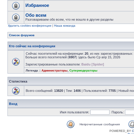
Избранное
Обо всем
Разговариваем обо всем, что не вошло в другие разделы
Удалить cookies конференции
|
Наша команда
Список форумов
Кто сейчас на конференции
Сейчас посетителей на конференции:
20
, из них зарегистрированных:
Больше всего посетителей (
6907
) здесь было Ср апр 15, 2026
Зарегистрированные пользователи:
Baidu [Spider]
Легенда ::
Администраторы
,
Супермодераторы
Статистика
Всего сообщений:
13820
| Тем:
1406
| Пользователей:
7705
| Новый по
Вход
Имя пользователя:
Пароль:
Непрочитанные сообщения
POWERED_BY
C