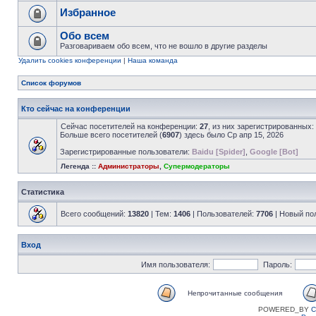
Избранное
Обо всем
Разговариваем обо всем, что не вошло в другие разделы
Удалить cookies конференции
|
Наша команда
Список форумов
Кто сейчас на конференции
Сейчас посетителей на конференции:
27
, из них зарегистрированных:
Больше всего посетителей (
6907
) здесь было Ср апр 15, 2026
Зарегистрированные пользователи:
Baidu [Spider]
,
Google [Bot]
Легенда ::
Администраторы
,
Супермодераторы
Статистика
Всего сообщений:
13820
| Тем:
1406
| Пользователей:
7706
| Новый по
Вход
Имя пользователя:
Пароль:
Непрочитанные сообщения
POWERED_BY
C