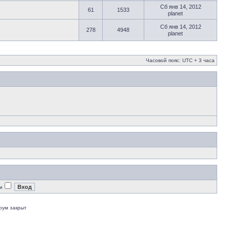
Сб янв 14, 2012
61
1533
planet
Сб янв 14, 2012
278
4948
planet
Часовой пояс: UTC + 3 часа
и
рум закрыт