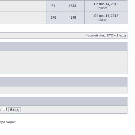
Сб янв 14, 2012
61
1533
planet
Сб янв 14, 2012
278
4948
planet
Часовой пояс: UTC + 3 часа
и
рум закрыт