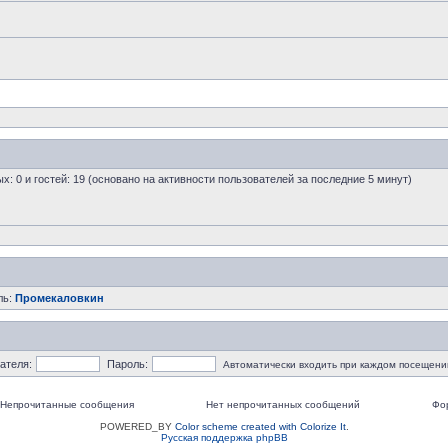
ых: 0 и гостей: 19 (основано на активности пользователей за последние 5 минут)
ль:
Промекаловкин
ателя:
Пароль:
Автоматически входить при каждом посещени
Непрочитанные сообщения
Нет непрочитанных сообщений
Фо
POWERED_BY
Color scheme created with Colorize It
.
Русская поддержка phpBB