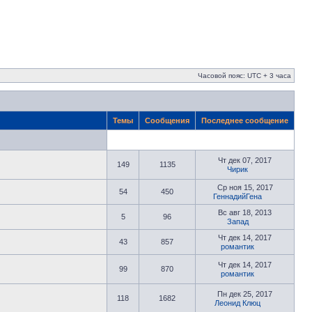
Часовой пояс: UTC + 3 часа
Темы
Сообщения
Последнее сообщение
Чт дек 07, 2017
149
1135
Чирик
Ср ноя 15, 2017
54
450
ГеннадийГена
Вс авг 18, 2013
5
96
Запад
Чт дек 14, 2017
43
857
романтик
Чт дек 14, 2017
99
870
романтик
Пн дек 25, 2017
118
1682
Леонид Клюц