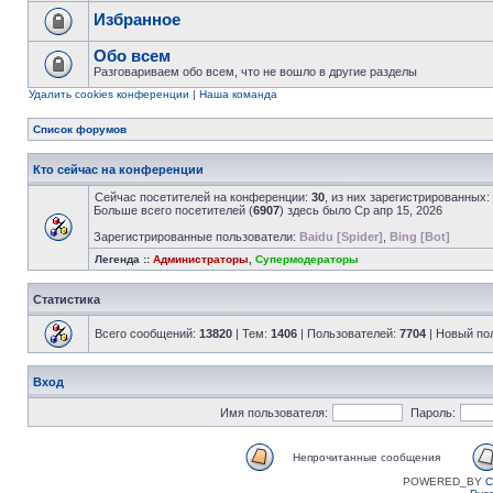
Избранное
Обо всем
Разговариваем обо всем, что не вошло в другие разделы
Удалить cookies конференции
|
Наша команда
Список форумов
Кто сейчас на конференции
Сейчас посетителей на конференции:
30
, из них зарегистрированных:
Больше всего посетителей (
6907
) здесь было Ср апр 15, 2026
Зарегистрированные пользователи:
Baidu [Spider]
,
Bing [Bot]
Легенда ::
Администраторы
,
Супермодераторы
Статистика
Всего сообщений:
13820
| Тем:
1406
| Пользователей:
7704
| Новый по
Вход
Имя пользователя:
Пароль:
Непрочитанные сообщения
POWERED_BY
C