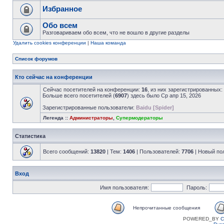
Избранное
Обо всем
Разговариваем обо всем, что не вошло в другие разделы
Удалить cookies конференции
|
Наша команда
Список форумов
Кто сейчас на конференции
Сейчас посетителей на конференции:
16
, из них зарегистрированных:
Больше всего посетителей (
6907
) здесь было Ср апр 15, 2026
Зарегистрированные пользователи:
Baidu [Spider]
Легенда ::
Администраторы
,
Супермодераторы
Статистика
Всего сообщений:
13820
| Тем:
1406
| Пользователей:
7706
| Новый по
Вход
Имя пользователя:
Пароль:
Непрочитанные сообщения
POWERED_BY
C