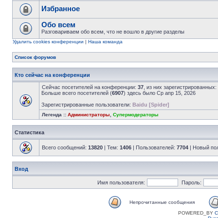
Избранное
Обо всем
Разговариваем обо всем, что не вошло в другие разделы
Удалить cookies конференции
|
Наша команда
Список форумов
Кто сейчас на конференции
Сейчас посетителей на конференции:
37
, из них зарегистрированных:
Больше всего посетителей (
6907
) здесь было Ср апр 15, 2026
Зарегистрированные пользователи:
Baidu [Spider]
Легенда ::
Администраторы
,
Супермодераторы
Статистика
Всего сообщений:
13820
| Тем:
1406
| Пользователей:
7704
| Новый по
Вход
Имя пользователя:
Пароль:
Непрочитанные сообщения
POWERED_BY
C