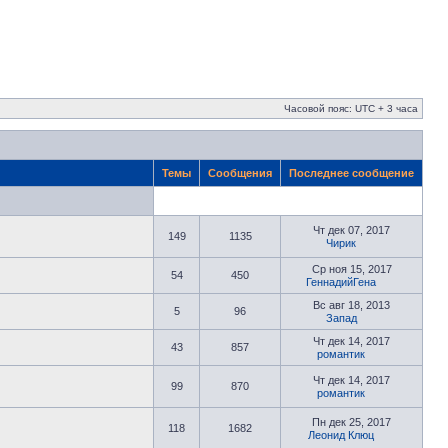
Часовой пояс: UTC + 3 часа
Темы
Сообщения
Последнее сообщение
Чт дек 07, 2017
149
1135
Чирик
Ср ноя 15, 2017
54
450
ГеннадийГена
Вс авг 18, 2013
5
96
Запад
Чт дек 14, 2017
43
857
романтик
Чт дек 14, 2017
99
870
романтик
Пн дек 25, 2017
118
1682
Леонид Клюц