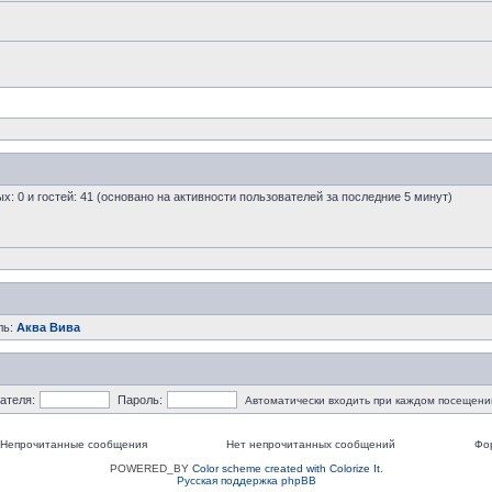
ых: 0 и гостей: 41 (основано на активности пользователей за последние 5 минут)
ль:
Аква Вива
ателя:
Пароль:
Автоматически входить при каждом посещени
Непрочитанные сообщения
Нет непрочитанных сообщений
Фо
POWERED_BY
Color scheme created with Colorize It
.
Русская поддержка phpBB