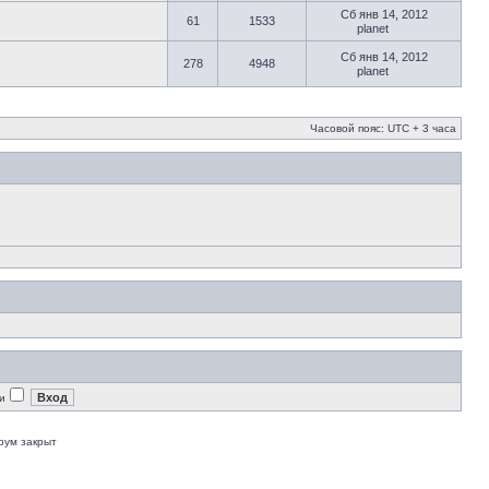
Сб янв 14, 2012
61
1533
planet
Сб янв 14, 2012
278
4948
planet
Часовой пояс: UTC + 3 часа
и
рум закрыт