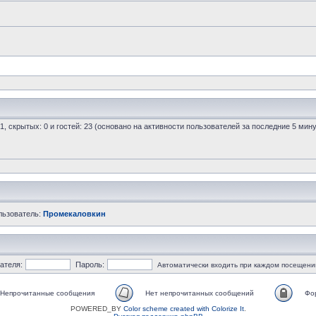
 1, скрытых: 0 и гостей: 23 (основано на активности пользователей за последние 5 мину
льзователь:
Промекаловкин
ателя:
Пароль:
Автоматически входить при каждом посещени
Непрочитанные сообщения
Нет непрочитанных сообщений
Фо
POWERED_BY
Color scheme created with Colorize It
.