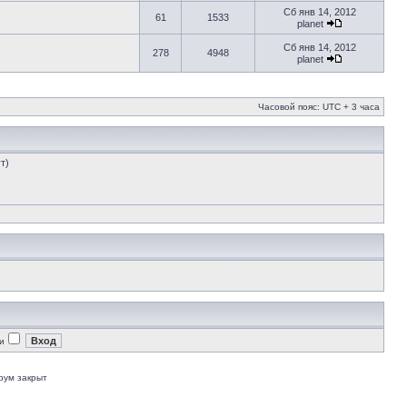
Сб янв 14, 2012
61
1533
planet
Сб янв 14, 2012
278
4948
planet
Часовой пояс: UTC + 3 часа
т)
и
рум закрыт