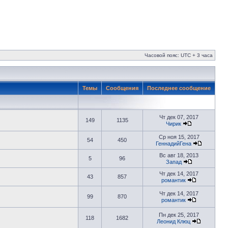
Часовой пояс: UTC + 3 часа
Темы
Сообщения
Последнее сообщение
Чт дек 07, 2017
149
1135
Чирик
Ср ноя 15, 2017
54
450
ГеннадийГена
Вс авг 18, 2013
5
96
Запад
Чт дек 14, 2017
43
857
романтик
Чт дек 14, 2017
99
870
романтик
Пн дек 25, 2017
118
1682
Леонид Клюц