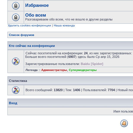
Избранное
Обо всем
Разговариваем обо всем, что не вошло в другие разделы
Удалить cookies конференции
|
Наша команда
Список форумов
Кто сейчас на конференции
Сейчас посетителей на конференции:
24
, из них зарегистрированных:
Больше всего посетителей (
6907
) здесь было Ср апр 15, 2026
Зарегистрированные пользователи:
Baidu [Spider]
Легенда ::
Администраторы
,
Супермодераторы
Статистика
Всего сообщений:
13820
| Тем:
1406
| Пользователей:
7704
| Новый по
Вход
Имя пользов