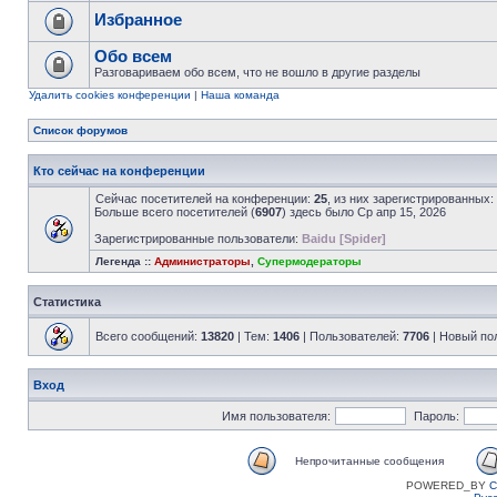
Избранное
Обо всем
Разговариваем обо всем, что не вошло в другие разделы
Удалить cookies конференции
|
Наша команда
Список форумов
Кто сейчас на конференции
Сейчас посетителей на конференции:
25
, из них зарегистрированных:
Больше всего посетителей (
6907
) здесь было Ср апр 15, 2026
Зарегистрированные пользователи:
Baidu [Spider]
Легенда ::
Администраторы
,
Супермодераторы
Статистика
Всего сообщений:
13820
| Тем:
1406
| Пользователей:
7706
| Новый по
Вход
Имя пользователя:
Пароль:
Непрочитанные сообщения
POWERED_BY
C