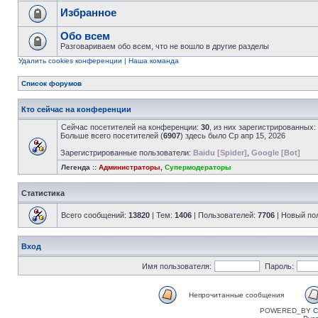
Избранное
Обо всем
Разговариваем обо всем, что не вошло в другие разделы
Удалить cookies конференции
|
Наша команда
Список форумов
Кто сейчас на конференции
Сейчас посетителей на конференции:
30
, из них зарегистрированных:
Больше всего посетителей (
6907
) здесь было Ср апр 15, 2026
Зарегистрированные пользователи:
Baidu [Spider]
,
Google [Bot]
Легенда ::
Администраторы
,
Супермодераторы
Статистика
Всего сообщений:
13820
| Тем:
1406
| Пользователей:
7706
| Новый по
Вход
Имя пользователя:
Пароль:
Непрочитанные сообщения
POWERED_BY
C