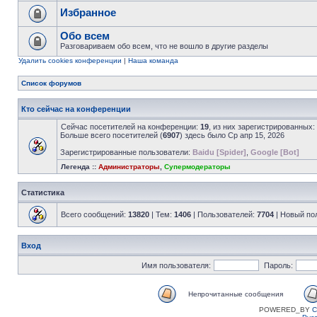
Избранное
Обо всем
Разговариваем обо всем, что не вошло в другие разделы
Удалить cookies конференции
|
Наша команда
Список форумов
Кто сейчас на конференции
Сейчас посетителей на конференции:
19
, из них зарегистрированных:
Больше всего посетителей (
6907
) здесь было Ср апр 15, 2026
Зарегистрированные пользователи:
Baidu [Spider]
,
Google [Bot]
Легенда ::
Администраторы
,
Супермодераторы
Статистика
Всего сообщений:
13820
| Тем:
1406
| Пользователей:
7704
| Новый по
Вход
Имя пользователя:
Пароль:
Непрочитанные сообщения
POWERED_BY
C