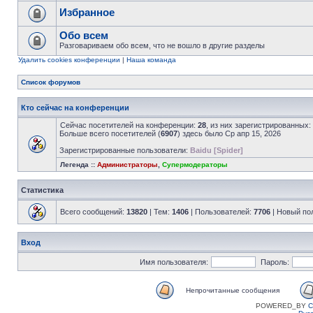
Избранное
Обо всем
Разговариваем обо всем, что не вошло в другие разделы
Удалить cookies конференции
|
Наша команда
Список форумов
Кто сейчас на конференции
Сейчас посетителей на конференции:
28
, из них зарегистрированных:
Больше всего посетителей (
6907
) здесь было Ср апр 15, 2026
Зарегистрированные пользователи:
Baidu [Spider]
Легенда ::
Администраторы
,
Супермодераторы
Статистика
Всего сообщений:
13820
| Тем:
1406
| Пользователей:
7706
| Новый по
Вход
Имя пользователя:
Пароль:
Непрочитанные сообщения
POWERED_BY
C