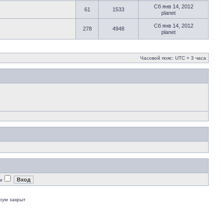
Сб янв 14, 2012
61
1533
planet
Сб янв 14, 2012
278
4948
planet
Часовой пояс: UTC + 3 часа
и
рум закрыт