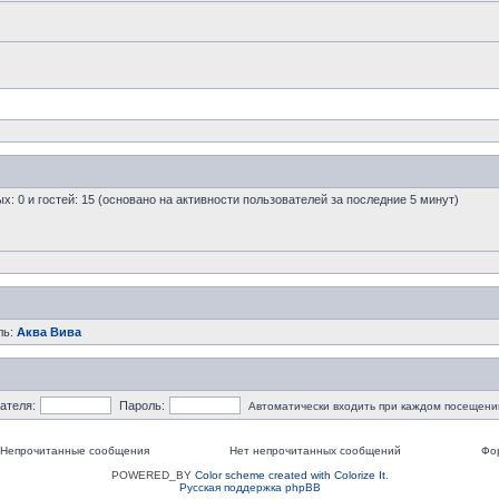
ых: 0 и гостей: 15 (основано на активности пользователей за последние 5 минут)
ль:
Аква Вива
ателя:
Пароль:
Автоматически входить при каждом посещени
Непрочитанные сообщения
Нет непрочитанных сообщений
Фо
POWERED_BY
Color scheme created with Colorize It
.
Русская поддержка phpBB