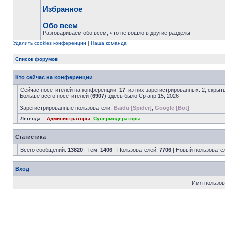
Избранное
Обо всем
Разговариваем обо всем, что не вошло в другие разделы
Удалить cookies конференции
|
Наша команда
Список форумов
Кто сейчас на конференции
Сейчас посетителей на конференции:
17
, из них зарегистрированных: 2, скрыт
Больше всего посетителей (
6907
) здесь было Ср апр 15, 2026
Зарегистрированные пользователи:
Baidu [Spider]
,
Google [Bot]
Легенда ::
Администраторы
,
Супермодераторы
Статистика
Всего сообщений:
13820
| Тем:
1406
| Пользователей:
7706
| Новый пользовате
Вход
Имя пользов