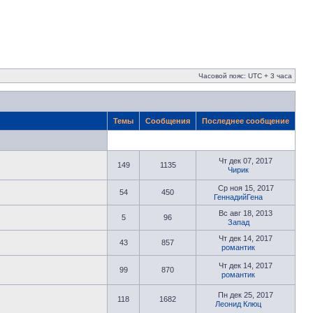
Часовой пояс: UTC + 3 часа
Темы
Сообщения
Последнее сообщение
Чт дек 07, 2017
149
1135
Чирик
Ср ноя 15, 2017
54
450
ГеннадийГена
Вс авг 18, 2013
5
96
Запад
Чт дек 14, 2017
43
857
романтик
Чт дек 14, 2017
99
870
романтик
Пн дек 25, 2017
118
1682
Леонид Клюц