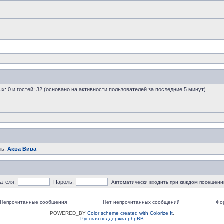
ых: 0 и гостей: 32 (основано на активности пользователей за последние 5 минут)
ль:
Аква Вива
ателя:
Пароль:
Автоматически входить при каждом посещени
Непрочитанные сообщения
Нет непрочитанных сообщений
Фо
POWERED_BY
Color scheme created with Colorize It
.
Русская поддержка phpBB