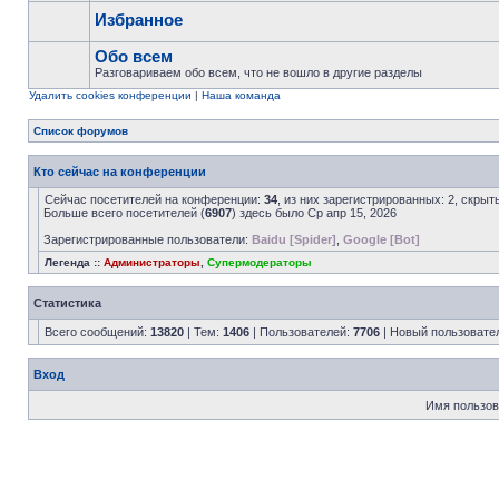
Избранное
Обо всем
Разговариваем обо всем, что не вошло в другие разделы
Удалить cookies конференции
|
Наша команда
Список форумов
Кто сейчас на конференции
Сейчас посетителей на конференции:
34
, из них зарегистрированных: 2, скрыт
Больше всего посетителей (
6907
) здесь было Ср апр 15, 2026
Зарегистрированные пользователи:
Baidu [Spider]
,
Google [Bot]
Легенда ::
Администраторы
,
Супермодераторы
Статистика
Всего сообщений:
13820
| Тем:
1406
| Пользователей:
7706
| Новый пользовате
Вход
Имя пользов