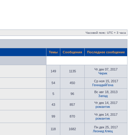
Часовой пояс: UTC + 3 часа
Темы
Сообщения
Последнее сообщение
Чт дек 07, 2017
149
1135
Чирик
Ср ноя 15, 2017
54
450
ГеннадийГена
Вс авг 18, 2013
5
96
Запад
Чт дек 14, 2017
43
857
романтик
Чт дек 14, 2017
99
870
романтик
Пн дек 25, 2017
118
1682
Леонид Клюц