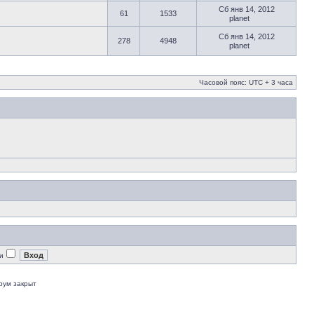
Сб янв 14, 2012
61
1533
planet
Сб янв 14, 2012
278
4948
planet
Часовой пояс: UTC + 3 часа
и
рум закрыт