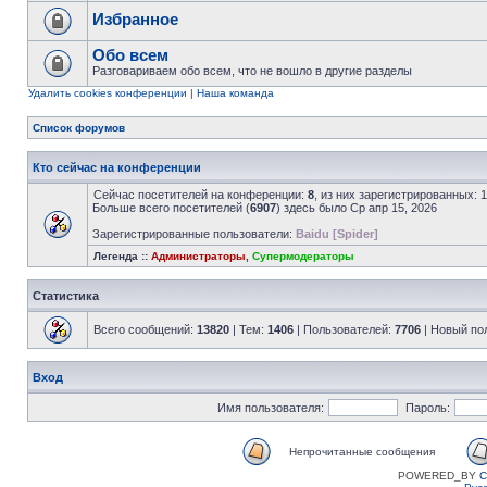
Избранное
Обо всем
Разговариваем обо всем, что не вошло в другие разделы
Удалить cookies конференции
|
Наша команда
Список форумов
Кто сейчас на конференции
Сейчас посетителей на конференции:
8
, из них зарегистрированных: 
Больше всего посетителей (
6907
) здесь было Ср апр 15, 2026
Зарегистрированные пользователи:
Baidu [Spider]
Легенда ::
Администраторы
,
Супермодераторы
Статистика
Всего сообщений:
13820
| Тем:
1406
| Пользователей:
7706
| Новый по
Вход
Имя пользователя:
Пароль:
Непрочитанные сообщения
POWERED_BY
C