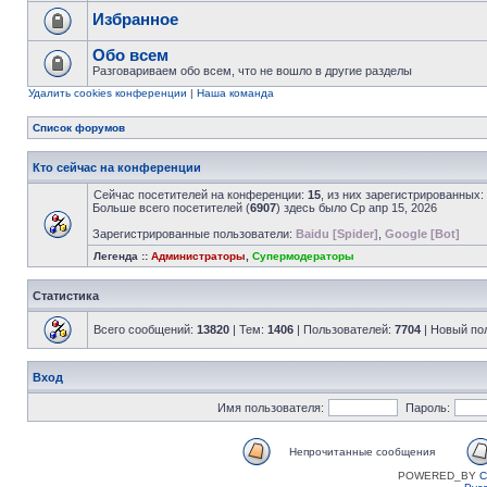
Избранное
Обо всем
Разговариваем обо всем, что не вошло в другие разделы
Удалить cookies конференции
|
Наша команда
Список форумов
Кто сейчас на конференции
Сейчас посетителей на конференции:
15
, из них зарегистрированных:
Больше всего посетителей (
6907
) здесь было Ср апр 15, 2026
Зарегистрированные пользователи:
Baidu [Spider]
,
Google [Bot]
Легенда ::
Администраторы
,
Супермодераторы
Статистика
Всего сообщений:
13820
| Тем:
1406
| Пользователей:
7704
| Новый по
Вход
Имя пользователя:
Пароль:
Непрочитанные сообщения
POWERED_BY
C