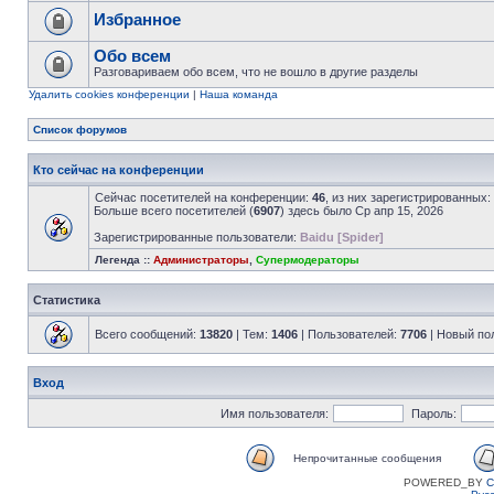
Избранное
Обо всем
Разговариваем обо всем, что не вошло в другие разделы
Удалить cookies конференции
|
Наша команда
Список форумов
Кто сейчас на конференции
Сейчас посетителей на конференции:
46
, из них зарегистрированных:
Больше всего посетителей (
6907
) здесь было Ср апр 15, 2026
Зарегистрированные пользователи:
Baidu [Spider]
Легенда ::
Администраторы
,
Супермодераторы
Статистика
Всего сообщений:
13820
| Тем:
1406
| Пользователей:
7706
| Новый по
Вход
Имя пользователя:
Пароль:
Непрочитанные сообщения
POWERED_BY
C