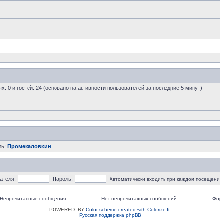
ых: 0 и гостей: 24 (основано на активности пользователей за последние 5 минут)
ль:
Промекаловкин
ателя:
Пароль:
Автоматически входить при каждом посещени
Непрочитанные сообщения
Нет непрочитанных сообщений
Фо
POWERED_BY
Color scheme created with Colorize It
.
Русская поддержка phpBB