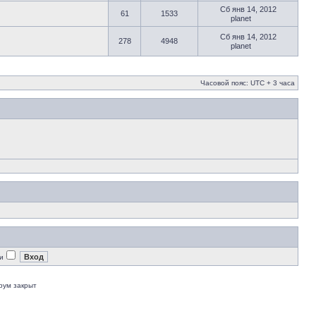
Сб янв 14, 2012
61
1533
planet
Сб янв 14, 2012
278
4948
planet
Часовой пояс: UTC + 3 часа
и
рум закрыт