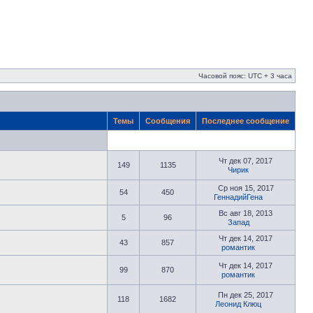
Часовой пояс: UTC + 3 часа
Темы
Сообщения
Последнее сообщение
Чт дек 07, 2017
149
1135
Чирик
Ср ноя 15, 2017
54
450
ГеннадийГена
Вс авг 18, 2013
5
96
Запад
Чт дек 14, 2017
43
857
романтик
Чт дек 14, 2017
99
870
романтик
Пн дек 25, 2017
118
1682
Леонид Клюц