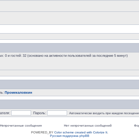
ых: 0 и гостей: 32 (основано на активности пользователей за последние 5 минут)
ль:
Промекаловкин
ателя:
Пароль:
Автоматически входить при каждом посещени
Непрочитанные сообщения
Нет непрочитанных сообщений
Фо
POWERED_BY
Color scheme created with Colorize It
.
Русская поддержка phpBB