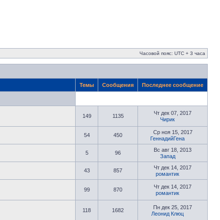
Часовой пояс: UTC + 3 часа
Темы
Сообщения
Последнее сообщение
Чт дек 07, 2017
149
1135
Чирик
Ср ноя 15, 2017
54
450
ГеннадийГена
Вс авг 18, 2013
5
96
Запад
Чт дек 14, 2017
43
857
романтик
Чт дек 14, 2017
99
870
романтик
Пн дек 25, 2017
118
1682
Леонид Клюц