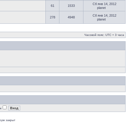
Сб янв 14, 2012
61
1533
planet
Сб янв 14, 2012
278
4948
planet
Часовой пояс: UTC + 3 часа
и
рум закрыт