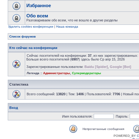
Избранное
Обо всем
Разговариваем обо всем, что не вошло в другие разделы
Удалить cookies конференции
|
Наша команда
Список форумов
Кто сейчас на конференции
Сейчас посетителей на конференции:
37
, из них зарегистрированных:
Больше всего посетителей (
6907
) здесь было Ср апр 15, 2026
Зарегистрированные пользователи:
Baidu [Spider]
,
Google [Bot]
Легенда ::
Администраторы
,
Супермодераторы
Статистика
Всего сообщений:
13820
| Тем:
1406
| Пользователей:
7706
| Новый по
Вход
Имя пользователя:
Пароль:
Непрочитанные сообщения
POWERED_BY
C