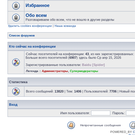
Избранное
Обо всем
Разговариваем обо всем, что не вошло в другие разделы
Удалить cookies конференции
|
Наша команда
Список форумов
Кто сейчас на конференции
Сейчас посетителей на конференции:
43
, из них зарегистрированных:
Больше всего посетителей (
6907
) здесь было Ср апр 15, 2026
Зарегистрированные пользователи:
Baidu [Spider]
Легенда ::
Администраторы
,
Супермодераторы
Статистика
Всего сообщений:
13820
| Тем:
1406
| Пользователей:
7706
| Новый по
Вход
Имя пользователя:
Пароль:
Непрочитанные сообщения
POWERED_BY
C